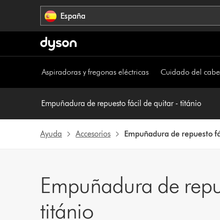
Omitir
España
navegación
Aspiradoras y fregonas eléctricas
Cuidado del cabe
Empuñadura de repuesto fácil de quitar - titánio
Ayuda
Accesorios
Empuñadura de repuesto fáci
Empuñadura de repues
titánio