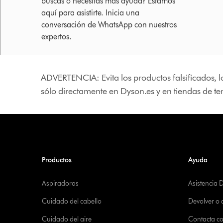
buscas o necesitas más ayuda? Estamos
aquí para asistirte. Inicia una
conversación de WhatsApp con nuestros
expertos.
ADVERTENCIA: Evita los productos falsificados, l
sólo directamente en Dyson.es y en tiendas de t
Productos
Ayuda
Aspiradoras
Asistencia 
Cuidado del cabello
Devolver o
Cuidado del aire
Contacta c