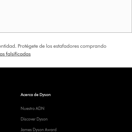
identidad. Protégete de los estafadores comprando
s falsificadas
Acerca de Dyson
Nuestro ADN
Discover Dyson
James Dyson Award