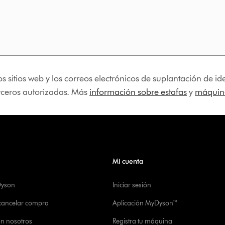
os sitios web y los correos electrónicos de suplantación de 
erceros autorizadas. Más
información sobre estafas
y
máquina
Mi cuenta
Dyson
Iniciar sesión
 cancelar compra
Aplicación MyDyson™
on nosotros
Registra tu máquina