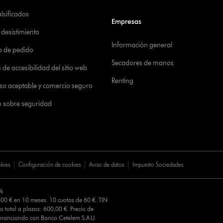
alsificados
Empresas
desistimiento
Información general
o de pedido
Secadores de manos
de accesibilidad del sitio web
Renting
 uso aceptable y comercio seguro
n sobre seguridad
okies
Configuración de cookies
Aviso de datos
Impuesto Sociedades
0%
00 € en 10 meses. 10 cuotas de 60 €. TIN
o total a plazos: 600,00 €. Precio de
Financiando con Banco Cetelem S.A.U.