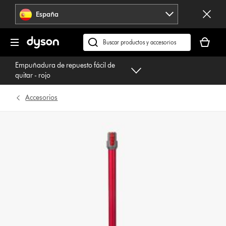
Omitir
España
navegación
Tu
cesta
Buscar
está
en
Empuñadura de repuesto fácil de
vacía
dyson.es
quitar - rojo
Accesorios