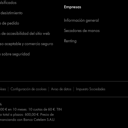
alsificados
Empresas
desistimiento
Información general
o de pedido
Secadores de manos
de accesibilidad del sitio web
Renting
 uso aceptable y comercio seguro
n sobre seguridad
okies
Configuración de cookies
Aviso de datos
Impuesto Sociedades
0%
00 € en 10 meses. 10 cuotas de 60 €. TIN
o total a plazos: 600,00 €. Precio de
Financiando con Banco Cetelem S.A.U.