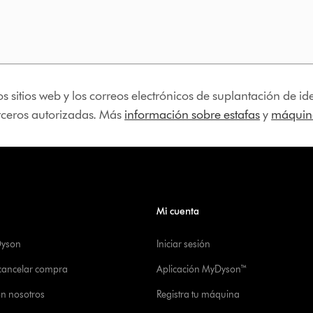
os sitios web y los correos electrónicos de suplantación de 
erceros autorizadas. Más
información sobre estafas
y
máquina
Mi cuenta
Dyson
Iniciar sesión
 cancelar compra
Aplicación MyDyson™
on nosotros
Registra tu máquina