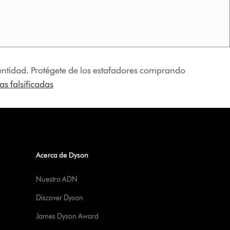
identidad. Protégete de los estafadores comprando
s falsificadas
Acerca de Dyson
Nuestro ADN
Discover Dyson
James Dyson Award