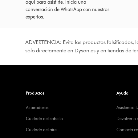
aquí para asistirte. Inicia una
conversación de WhatsApp con nuestros
expertos.
ADVERTENCIA: Evita los productos falsificados, l
sólo directamente en Dyson.es y en tiendas de t
Productos
Ayuda
Aspiradoras
Asistencia 
Cuidado del cabello
Devolver o
Cuidado del aire
Contacta c