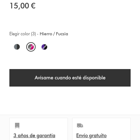
15,00 €
Elegir color (3) -
Hierro / Fucsia
O
p
t
Avísame cuando esté disponible
i
o
n
s
3 años de garantía
Envío gratuito