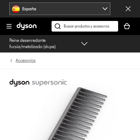
Omitir
España
navegación
Tu
cesta
Buscar
está
en
Peine desenredante
vacía
dyson.es
fucsia/metalizado (dupe)
Accesorios