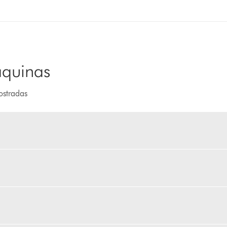
áquinas
ostradas