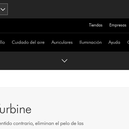
Tiendas
Empresas
llo
Cuidado del aire
Auriculares
Iluminación
Ayuda
Turbine
entido contrario, eliminan el pelo de las