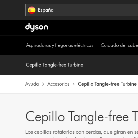
Omitir
España
navegación
Aspiradoras y fregonas eléctricas
Cuidado del cabe
Cepillo Tangle-free Turbine
Ayuda
Accesorios
Cepillo Tangle-free Turbine
Cepillo Tangle-free 
Los cepillos rotatorios con cerdas, que giran en s