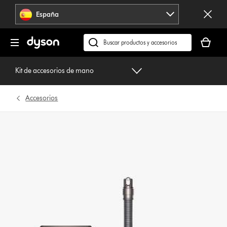
Omitir
España
navegación
Tu
cesta
Buscar
está
en
vacía
dyson.es
Kit de accesorios de mano
Accesorios