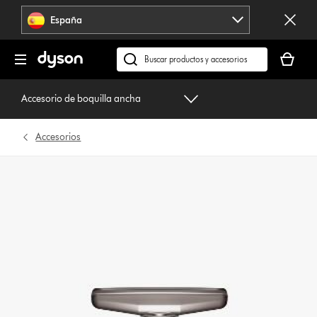
Omitir
España
navegación
Tu
cesta
Buscar
está
en
vacía
dyson.es
Accesorio de boquilla ancha
Accesorios