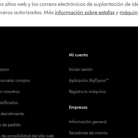
os sitios web y los correos electrónicos de suplantación de 
erceros autorizadas. Más
información sobre estafas
y
máquina
Mi cuenta
Dyson
Iniciar sesión
 cancelar compra
Aplicación MyDyson™
on nosotros
Registra tu máquina
alsificados
Empresas
desistimiento
Información general
o de pedido
Secadores de manos
de accesibilidad del sitio web