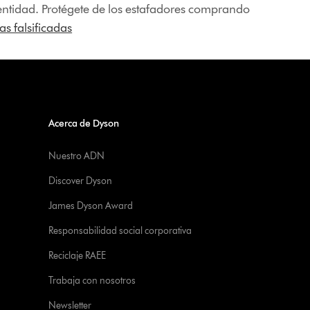
identidad. Protégete de los estafadores comprando
s falsificadas
Acerca de Dyson
Nuestro ADN
Discover Dyson
James Dyson Award
Responsabilidad social corporativa
Reciclaje RAEE
Trabaja con nosotros
Newsletter