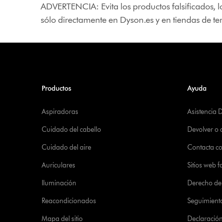
ADVERTENCIA: Evita los productos falsificados, l
sólo directamente en Dyson.es y en tiendas de t
Productos
Ayuda
Aspiradoras
Asistencia 
Cuidado del cabello
Devolver o
Cuidado del aire
Contacta c
Auriculares
Sitios web f
Iluminación
Derecho de 
Reacondicionados
Seguimient
Mapa del sitio
Declaración 