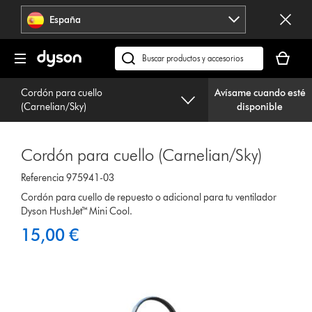
Omitir
España
navegación
Tu
cesta
Buscar
está
en
vacía
Cordón para cuello
Avísame cuando esté
dyson.es
(Carnelian/Sky)
disponible
Cordón para cuello (Carnelian/Sky)
Referencia 975941-03
Cordón para cuello de repuesto o adicional para tu ventilador
Dyson HushJet™ Mini Cool.
15,00 €