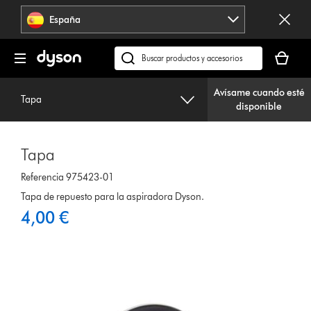
Omitir
España
navegación
Tu
cesta
Buscar
está
en
vacía
Avísame cuando esté
dyson.es
Tapa
disponible
Tapa
Referencia 975423-01
Tapa de repuesto para la aspiradora Dyson.
4,00 €