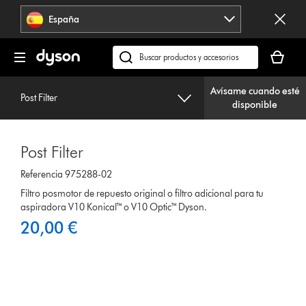
Omitir
España
navegación
Tu
cesta
Buscar
está
en
vacía
Avísame cuando esté
dyson.es
Post Filter
disponible
Post Filter
Referencia 975288-02
Filtro posmotor de repuesto original o filtro adicional para tu
aspiradora V10 Konical™ o V10 Optic™ Dyson.
20,00 €