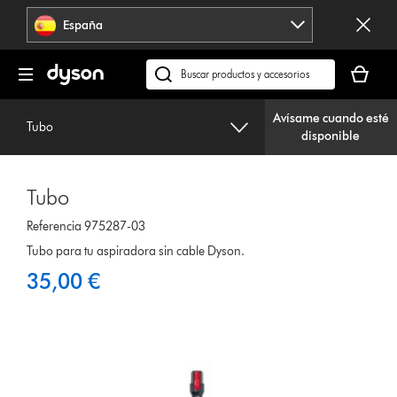
Omitir
España
navegación
Tu
cesta
Buscar
está
en
vacía
Avísame cuando esté
dyson.es
Tubo
disponible
Tubo
Referencia 975287-03
Tubo para tu aspiradora sin cable Dyson.
35,00 €