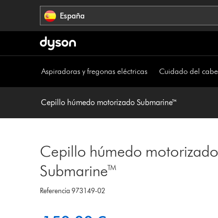
Omitir
España
navegación
Aspiradoras y fregonas eléctricas
Cuidado del cabe
Cepillo húmedo motorizado Submarine™
Cepillo húmedo motorizad
Submarine™
Referencia 973149-02