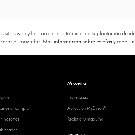
os sitios web y los correos electrónicos de suplantación de 
erceros autorizadas. Más
información sobre estafas
y
máquina
Mi cuenta
Dyson
Iniciar sesión
 cancelar compra
Aplicación MyDyson™
on nosotros
Registra tu máquina
alsificados
Empresas