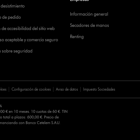
desistimiento
Información general
o de pedido
Secadores de manos
de accesibilidad del sitio web
Renting
 uso aceptable y comercio seguro
n sobre seguridad
okies
Configuración de cookies
Aviso de datos
Impuesto Sociedades
0%
00 € en 10 meses. 10 cuotas de 60 €. TIN
o total a plazos: 600,00 €. Precio de
Financiando con Banco Cetelem S.A.U.