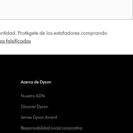
identidad. Protégete de los estafadores comprando
s falsificadas
Acerca de Dyson
Nuestro ADN
Discover Dyson
James Dyson Award
Responsabilidad social corporativa