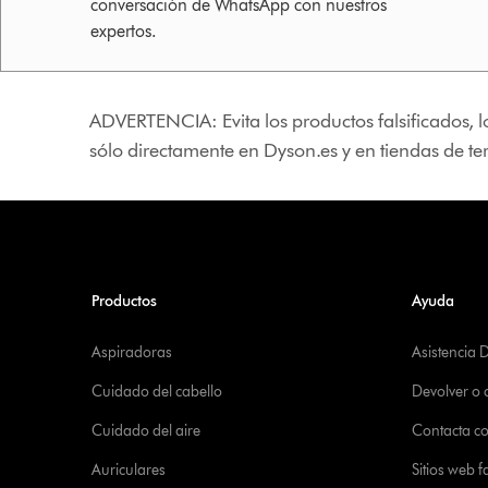
conversación de WhatsApp con nuestros
expertos.
ADVERTENCIA: Evita los productos falsificados, l
sólo directamente en Dyson.es y en tiendas de t
Productos
Ayuda
Aspiradoras
Asistencia 
Cuidado del cabello
Devolver o
Cuidado del aire
Contacta c
Auriculares
Sitios web f