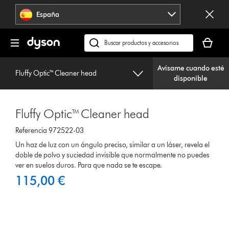
Omitir
España
navegación
Tu
cesta
Buscar
está
en
vacía
Avísame cuando esté
dyson.es
Fluffy Optic™ Cleaner head
disponible
Fluffy Optic™ Cleaner head
Referencia 972522-03
Un haz de luz con un ángulo preciso, similar a un láser, revela el
doble de polvo y suciedad invisible que normalmente no puedes
ver en suelos duros. Para que nada se te escape.
115,00 €