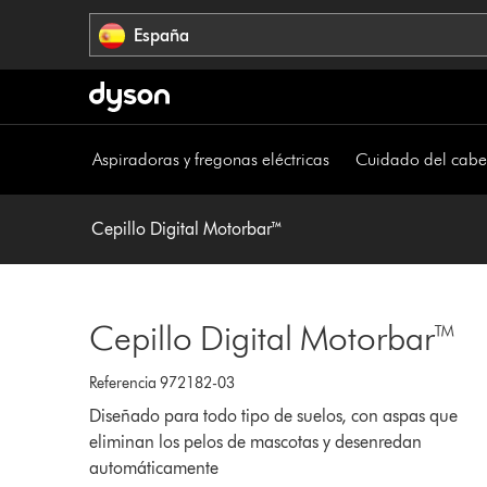
Omitir
España
navegación
Aspiradoras y fregonas eléctricas
Cuidado del cabe
Cepillo Digital Motorbar™
Cepillo Digital Motorbar™
Referencia 972182-03
Diseñado para todo tipo de suelos, con aspas que
eliminan los pelos de mascotas y desenredan
automáticamente