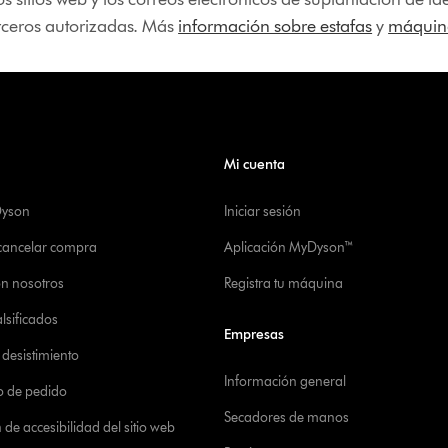
erceros autorizadas. Más
información sobre estafas
y
máquina
Mi cuenta
Dyson
Iniciar sesión
 cancelar compra
Aplicación MyDyson™
on nosotros
Registra tu máquina
alsificados
Empresas
desistimiento
Información general
o de pedido
Secadores de manos
de accesibilidad del sitio web