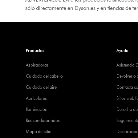
sólo directamente en Dyson.es y en tiendas de t
Productos
Ayuda
Aspiradoras
Asistencia 
Cuidado del cabello
Devolver o
Cuidado del aire
Contacta c
Auriculares
Sitios web f
Iluminación
Derecho de 
Reacondicionados
Seguimient
Mapa del sitio
Declaración 