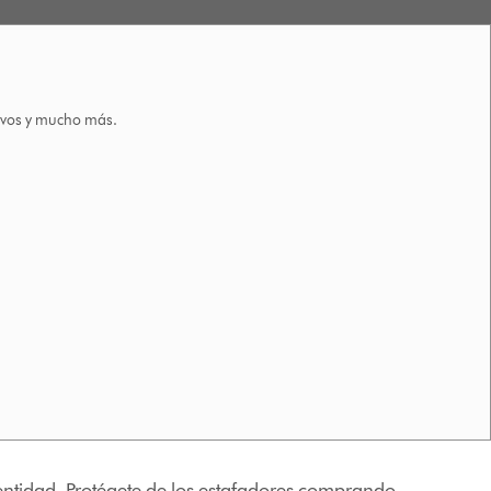
tivos y mucho más.
identidad. Protégete de los estafadores comprando