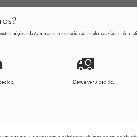
ros?
uestras
páginas de Ayuda
para la resolución de problemas, vídeos informa
pedido.
Devuelve tu pedido.
os sitios web y los correos electrónicos de suplantación de 