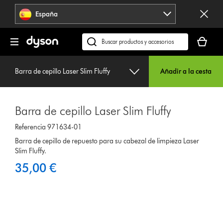
Omitir
España
navegación
Tu
cesta
Buscar
está
en
vacía
dyson.es
Barra de cepillo Laser Slim Fluffy
Añadir a la cesta
Barra de cepillo Laser Slim Fluffy
Referencia 971634-01
Barra de cepillo de repuesto para su cabezal de limpieza Laser
Slim Fluffy.
35,00 €