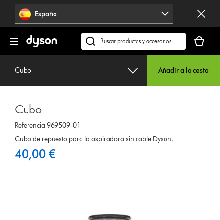
Omitir
España
navegación
Tu
cesta
Buscar
está
en
vacía
dyson.es
Cubo
Añadir a la cesta
Cubo
Referencia 969509-01
Cubo de repuesto para la aspiradora sin cable Dyson.
40,00 €