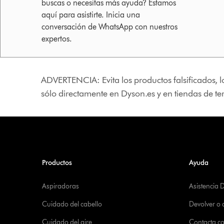
buscas o necesitas más ayuda? Estamos
aquí para asistirte. Inicia una
conversación de WhatsApp con nuestros
expertos.
ADVERTENCIA: Evita los productos falsificados, l
sólo directamente en Dyson.es y en tiendas de t
Productos
Ayuda
Aspiradoras
Asistencia 
Cuidado del cabello
Devolver o
Cuidado del aire
Contacta c