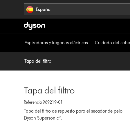
Omitir
España
navegación
Aspiradoras y fregonas eléctricas
Cuidado del cabe
Tapa del filtro
Tapa del filtro
Referencia 969219-01
Tapa del filtro de repuesto para el secador de pelo
Dyson Supersonic™.