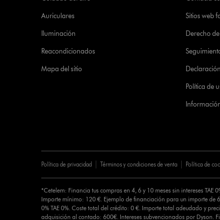
Auriculares
Sitios web f
Iluminación
Derecho de 
Reacondicionados
Seguimient
Mapa del sitio
Declaración 
Política de
Informació
Política de privacidad
Términos y condiciones de venta
Política de co
*Cetelem: Financia tus compras en 4, 6 y 10 meses sin intereses TAE 
Importe mínimo: 120 €. Ejemplo de financiación para un importe de 6
0% TAE 0%. Coste total del crédito: 0 €. Importe total adeudado y preci
adquisición al contado: 600€. Intereses subvencionados por Dyson. 