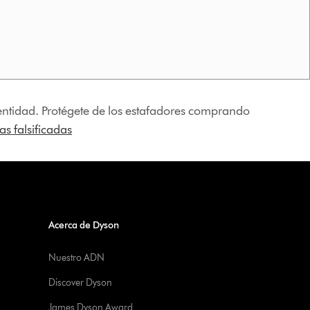
identidad. Protégete de los estafadores comprando
s falsificadas
Acerca de Dyson
Nuestro ADN
Discover Dyson
James Dyson Award