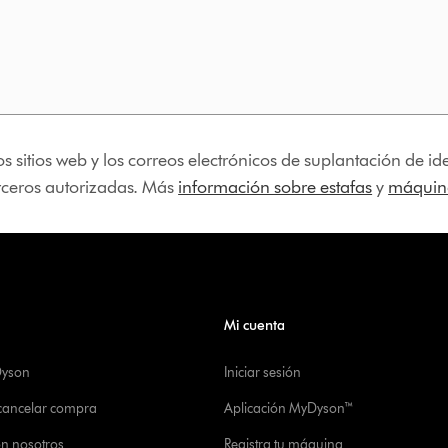
os sitios web y los correos electrónicos de suplantación de 
erceros autorizadas. Más
información sobre estafas
y
máquina
Mi cuenta
Dyson
Iniciar sesión
 cancelar compra
Aplicación MyDyson™
on nosotros
Registra tu máquina