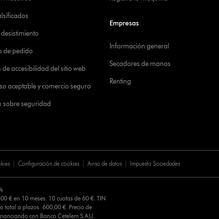
alsificados
Empresas
desistimiento
Información general
o de pedido
Secadores de manos
de accesibilidad del sitio web
Renting
 uso aceptable y comercio seguro
n sobre seguridad
okies
Configuración de cookies
Aviso de datos
Impuesto Sociedades
0%
00 € en 10 meses. 10 cuotas de 60 €. TIN
o total a plazos: 600,00 €. Precio de
Financiando con Banco Cetelem S.A.U.