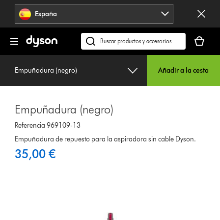
Omitir
España
navegación
Tu
cesta
Buscar
está
en
vacía
dyson.es
Empuñadura (negro)
Añadir a la cesta
Empuñadura (negro)
Referencia 969109-13
Empuñadura de repuesto para la aspiradora sin cable Dyson.
35,00 €