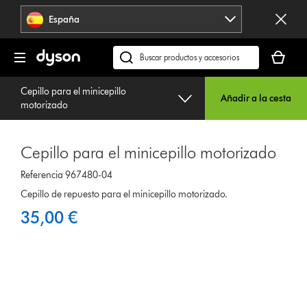
Omitir
España
navegación
Tu
cesta
Buscar
está
en
vacía
Cepillo para el minicepillo
dyson.es
Añadir a la cesta
motorizado
Cepillo para el minicepillo motorizado
Referencia 967480-04
Cepillo de repuesto para el minicepillo motorizado.
35,00 €