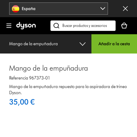
Omitir
España
navegación
Tu
cesta
Buscar
está
en
vacía
dyson.es
Mango de la empuñadura
Añadir a la cesta
Mango de la empuñadura
Referencia 967373-01
Mango de la empuñadura repuesto para la aspiradora de trineo
Dyson.
35,00 €