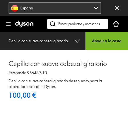
Omitir
España
navegación
Tu
cesta
Buscar
está
en
vacía
dyson.es
Cepillo con suave cabezal giratorio
Añadir a la cesta
Cepillo con suave cabezal giratorio
Referencia 966489-10
Cepillo con suave cabezal giratorio de repuesto para la
aspiradora sin cable Dyson.
100,00 €