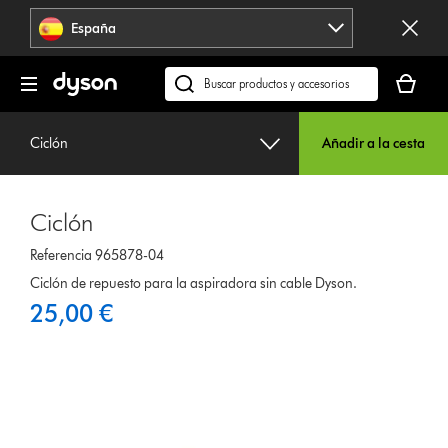
Omitir
España
navegación
Tu
cesta
Buscar
está
en
vacía
dyson.es
Ciclón
Añadir a la cesta
Ciclón
Referencia 965878-04
Ciclón de repuesto para la aspiradora sin cable Dyson.
25,00 €