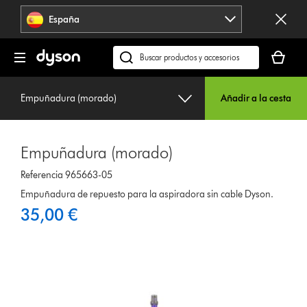
Omitir
España
navegación
Tu
cesta
Buscar
está
en
vacía
dyson.es
Empuñadura (morado)
Añadir a la cesta
Empuñadura (morado)
Referencia 965663-05
Empuñadura de repuesto para la aspiradora sin cable Dyson.
35,00 €