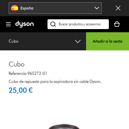
Omitir
España
navegación
Tu
cesta
Buscar
está
en
vacía
dyson.es
Cubo
Añadir a la cesta
Cubo
Referencia 965272-01
Cubo de repuesto para la aspiradora sin cable Dyson.
25,00 €