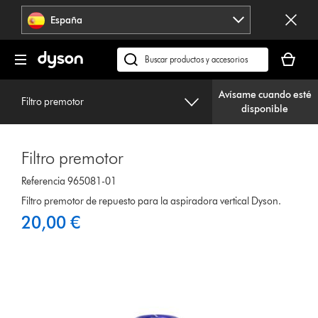
Omitir
España
navegación
Tu
cesta
Buscar
está
en
vacía
Avísame cuando esté
dyson.es
Filtro premotor
disponible
Filtro premotor
Referencia 965081-01
Filtro premotor de repuesto para la aspiradora vertical Dyson.
20,00 €