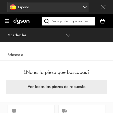
Omitir
España
navegación
Tu
cesta
Buscar
está
en
vacía
dyson.es
Más detalles
Referencia
¿No es la pieza que buscabas?
Ver todas las piezas de repuesto