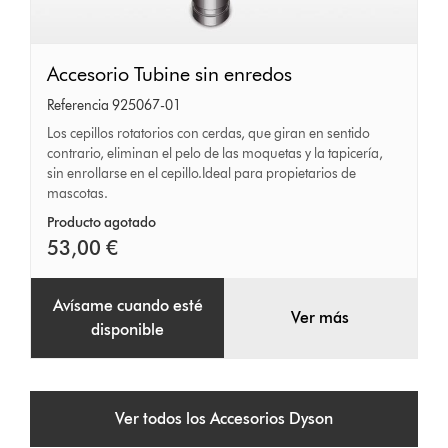
Accesorio
Accesorio Tubine sin enredos
Tubine
Referencia 925067-01
sin
Los cepillos rotatorios con cerdas, que giran en sentido
contrario, eliminan el pelo de las moquetas y la tapicería,
enredos
sin enrollarse en el cepillo.Ideal para propietarios de
mascotas.
Producto agotado
53,00 €
Avísame cuando esté
Ver más
disponible
Ver todos los Accesorios Dyson