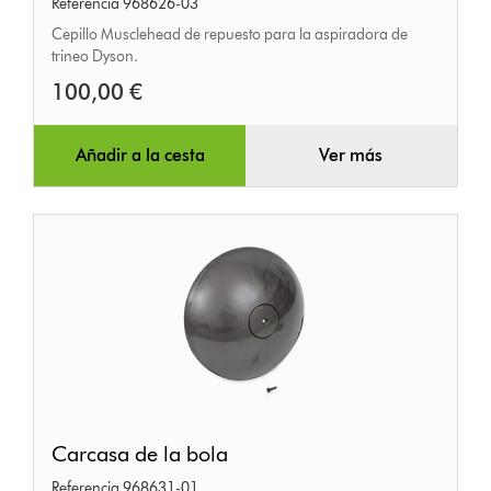
Referencia 968626-03
neumático
Cepillo Musclehead de repuesto para la aspiradora de
trineo Dyson.
100,00 €
Añadir a la cesta
Ver más
Carcasa
Carcasa de la bola
de
Referencia 968631-01