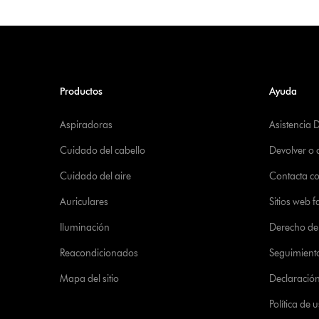
Productos
Ayuda
Aspiradoras
Asistencia 
Cuidado del cabello
Devolver o
Cuidado del aire
Contacta c
Auriculares
Sitios web f
Iluminación
Derecho de 
Reacondicionados
Seguimient
Mapa del sitio
Declaración 
Política de