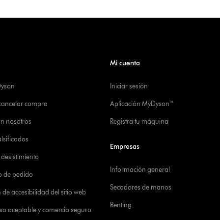
Mi cuenta
Dyson
Iniciar sesión
 cancelar compra
Aplicación MyDyson™
on nosotros
Registra tu máquina
alsificados
Empresas
desistimiento
Información general
o de pedido
Secadores de manos
de accesibilidad del sitio web
Renting
 uso aceptable y comercio seguro