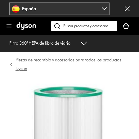
Omitir
España
navegación
Tu
cesta
Buscar
está
en
vacía
dyson.es
Filtro 360° HEPA de fibra de vidrio
Piezas de recambio y accesorios para todos los productos
Dyson