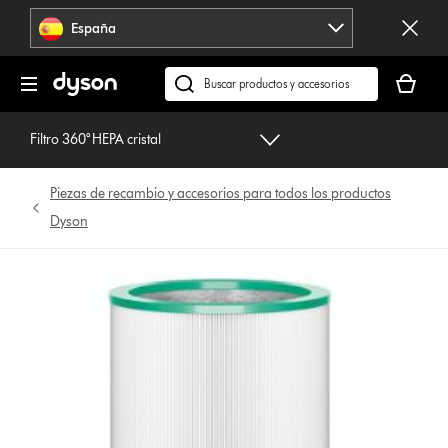
Omitir
España
navegación
Tu
cesta
Buscar
está
en
vacía
dyson.es
Filtro 360° HEPA cristal
Piezas de recambio y accesorios para todos los productos
Dyson