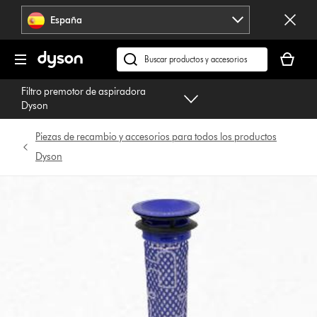
Omitir
España
navegación
Tu
cesta
Buscar
está
en
Filtro premotor de aspiradora
vacía
dyson.es
Dyson
Piezas de recambio y accesorios para todos los productos
Dyson