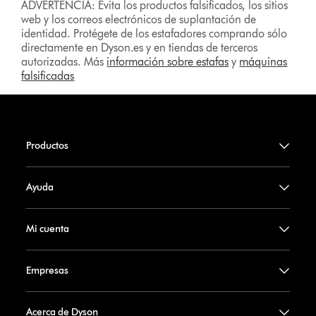
ADVERTENCIA: Evita los productos falsificados, los sitios
web y los correos electrónicos de suplantación de
identidad. Protégete de los estafadores comprando sólo
directamente en Dyson.es y en tiendas de terceros
autorizadas. Más
información sobre estafas
y
máquinas
falsificadas
Productos
Ayuda
Mi cuenta
Empresas
Acerca de Dyson