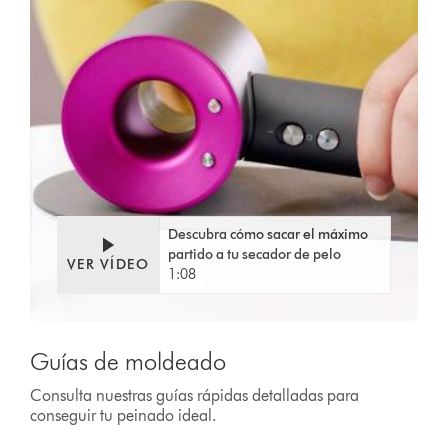
Video
Abrir
Transcript
transcripción
de
vídeo
Descubra cómo sacar el máximo
partido a tu secador de pelo
VER VÍDEO
1:08
Guías de moldeado
Consulta nuestras guías rápidas detalladas para
conseguir tu peinado ideal.