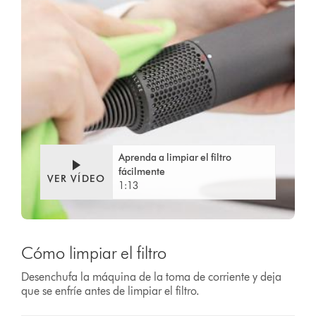
Video
Abrir
Transcript
transcripción
de
vídeo
Aprenda a limpiar el filtro
fácilmente
VER VÍDEO
1:13
Cómo limpiar el filtro
Desenchufa la máquina de la toma de corriente y deja
que se enfríe antes de limpiar el filtro.