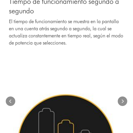
Tiempo de funcionamiento segundo a
a
carousel
segundo
with
slides.
El tiempo de funcionamiento se muestra en la pantalla
Use
en una cuenta atrás segundo a segundo, la cual se
Next
actualiza constantemente en tiempo real, según el modo
and
de potencia que selecciones.
Previous
buttons
to
navigate,
or
jump
to
a
slide
with
the
slide
dots.