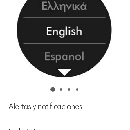
dots.
Alertas y notificaciones
This
is