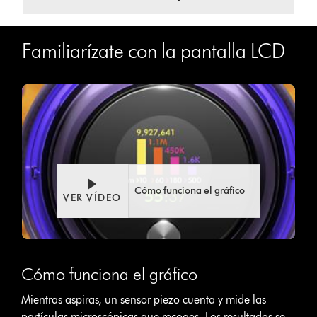
Familiarízate con la pantalla LCD
Cómo funciona el gráfico
VER VÍDEO
This
is
Cómo funciona el gráfico
a
carousel
Mientras aspiras, un sensor piezo cuenta y mide las
with
partículas microscópicas que recoges. Los resultados se