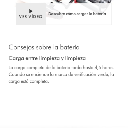
Descubre cómo cargar la batería
VER VÍDEO
This
is
Consejos sobre la batería
a
carousel
Carga entre limpieza y limpieza
with
slides.
La carga completa de la batería tarda hasta 4,5 horas.
Use
Cuando se enciende la marca de verificación verde, la
Next
carga está completa.
and
Previous
buttons
to
navigate,
or
jump
to
a