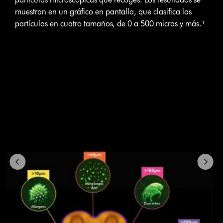
slides.
Use
muestran en un gráfico en pantalla, que clasifica las
Next
partículas en cuatro tamaños, de 0 a 500 micras y más.¹
and
Previous
buttons
to
navigate,
or
jump
to
a
slide
with
the
slide
dots.