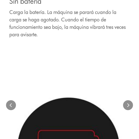
Sin batería
a
carousel
Carga la batería. La máquina se parará cuando la
with
carga se haga agotado. Cuando el tiempo de
slides.
Use
funcionamiento sea bajo, la máquina vibrará tres veces
Next
para avisarte.
and
Previous
buttons
to
navigate,
or
jump
to
a
slide
with
the
slide
dots.