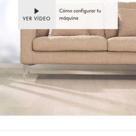
de
vídeo
Cómo configurar tu
máquina
VER VÍDEO