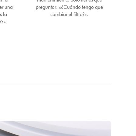
cer una
preguntar: «¿Cuándo tengo que
s la
cambiar el filtro?».
r?».