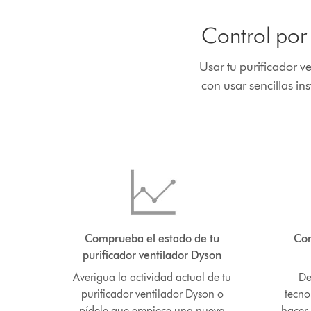
Control por
Usar tu purificador v
con usar sencillas i
Comprueba el estado de tu
Con
purificador ventilador Dyson
Averigua la actividad actual de tu
De
purificador ventilador Dyson o
tecno
pídele que empiece una nueva
hacer.