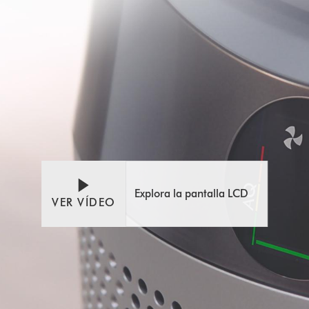
Abrir
Video
transcripción
Transcript
de
vídeo
Explora la pantalla LCD
VER VÍDEO