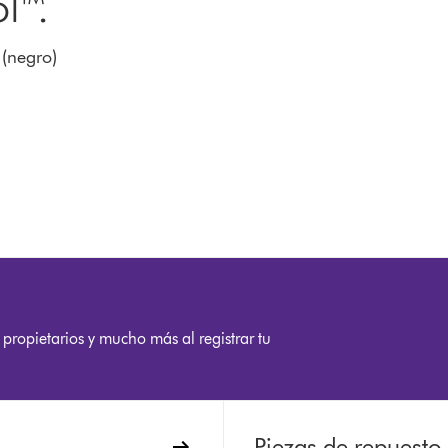
l™.
 (negro)
 propietarios y mucho más al registrar tu
Piezas de repuesto