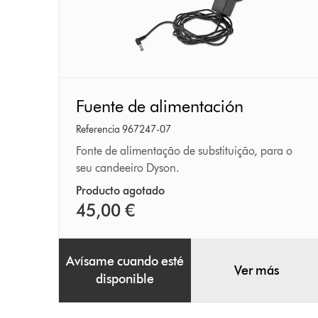
Fuente
Fuente de alimentación
de
alimentación
Referencia 967247-07
Fonte de alimentação de substituição, para o
seu candeeiro Dyson.
Producto agotado
45,00 €
Avísame cuando esté
Ver más
disponible