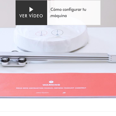
de
vídeo
Cómo configurar tu
máquina
VER VÍDEO