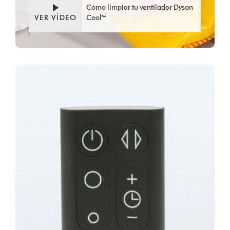
Cómo limpiar tu ventilador Dyson
VER VÍDEO
Cool™
Video
Abrir
Transcript
transcripción
de
vídeo