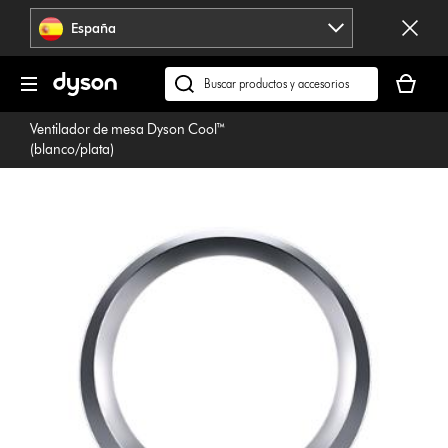
Omitir
España
navegación
Tu
cesta
Buscar
está
en
Ventilador de mesa Dyson Cool™
vacía
dyson.es
(blanco/plata)