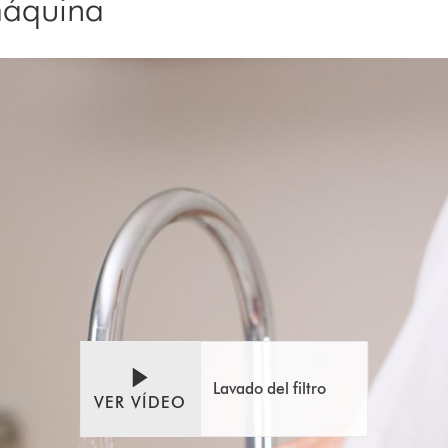
máquina
Abrir
Video
transcripción
Transcript
de
vídeo
Lavado del filtro
VER VÍDEO