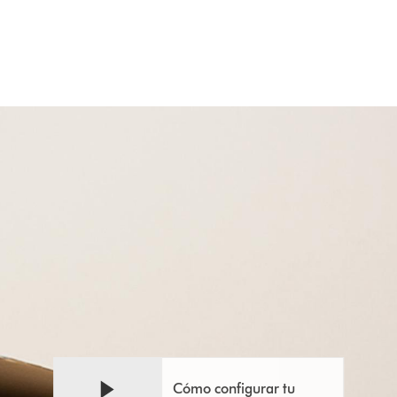
Abrir
Video
transcripción
Transcript
de
vídeo
Cómo configurar tu