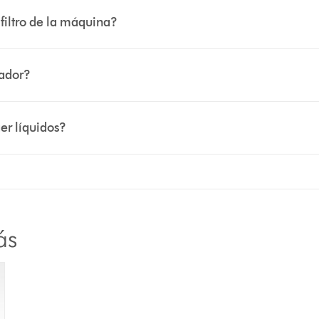
filtro de la máquina?
gador?
er líquidos?
ás