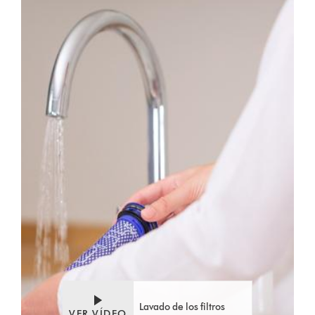
Video
Abrir
Transcript
transcripción
de
vídeo
Lavado de los filtros
VER VÍDEO