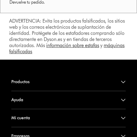
Devuelve tu pedido.
ADVERTENCIA: Evita los productos falsificados, los sitios
web y los correos electrónicos de suplantación de
identidad. Protégete de los estafadores comprando sólo
directamente en Dyson.es y en tiendas de terceros
autorizadas. Más
información sobre estafas
y
máquinas
falsificadas
Productos
Ayuda
Mi cuenta
Empresas