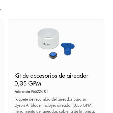
:
Kit
Kit de accesorios de aireador
de
0,35 GPM
accesorios
de
Referencia 966224-01
aireador
Paquete de recambio del aireador para su
Dyson Airblade. Incluye: aireador (0,35 GPM),
0,35
herramienta del aireador, cubierta de limpieza.