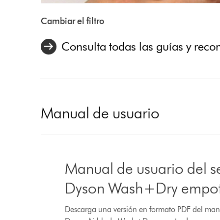
transcripción
Video
de
Transcript
Cambiar el filtro
vídeo
Consulta todas las guías y rec
Manual de usuario
Manual de usuario del 
Dyson Wash+Dry empo
Descarga una versión en formato PDF del man