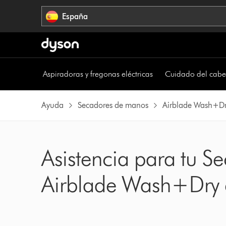
Omitir
España
navegación
Aspiradoras y fregonas eléctricas
Cuidado del cabe
Ayuda
Secadores de manos
Airblade Wash+D
Asistencia para tu 
Airblade Wash+Dry