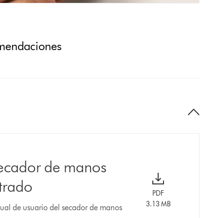
omendaciones
secador de manos
trado
PDF
3.13 MB
ual de usuario del secador de manos