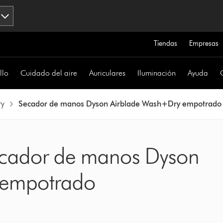
Tiendas
Empresas
llo
Cuidado del aire
Auriculares
Iluminación
Ayuda
ry
Secador de manos Dyson Airblade Wash+Dry empotrado
Secador de manos Dyson
 empotrado