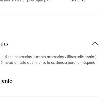
el filtro o descarga un ejemplar.
583.11 KB
nto
 si son necesarias (excepto accesorios y filtros adicionales).
36 meses o hasta que finalice la asistencia para tu máquina,
miento