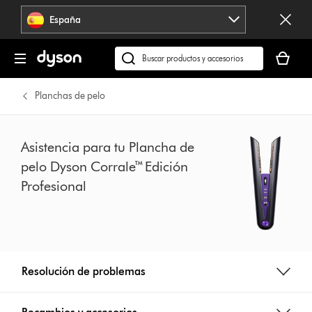
Omitir
España
navegación
Tu
cesta
Buscar
está
en
vacía
dyson.es
Planchas de pelo
Asistencia para tu Plancha de
pelo Dyson Corrale™ Edición
Profesional
Resolución de problemas