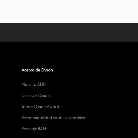
Acerca de Dyson
Nuestro ADN
Discover Dyson
James Dyson Award
Responsabilidad social corporativa
Reciclaje RAEE