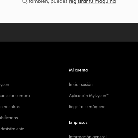
O, también, puedes
registrar tu máquina
Mi cuenta
Dyson
Iniciar sesión
 cancelar compra
Aplicación MyDyson™
on nosotros
Registra tu máquina
alsificados
Empresas
desistimiento
Información general