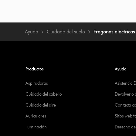
Ayuda
Cuidado del suelo
Fregonas eléctricas
Productos
Ayuda
Aspiradoras
Asistencia 
Cuidado del cabello
Devolver o
Cuidado del aire
Contacta c
Auriculares
Sitios web f
Iluminación
Derecho de 