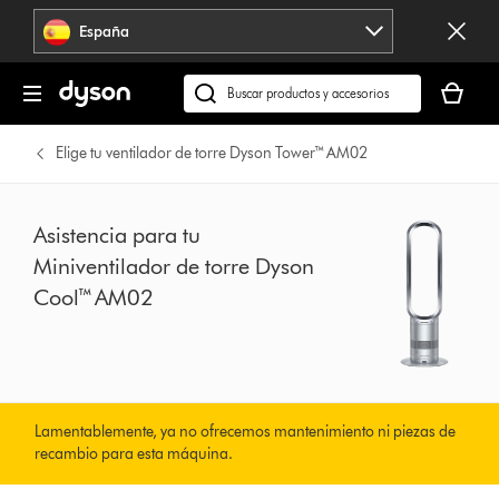
Omitir
España
navegación
Tu
cesta
Buscar
está
en
vacía
dyson.es
Elige tu ventilador de torre Dyson Tower™ AM02
Asistencia para tu
Miniventilador de torre Dyson
Cool™ AM02
Lamentablemente, ya no ofrecemos mantenimiento ni piezas de
recambio para esta máquina.