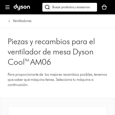
Tu
cesta
Buscar
está
en
vacía
dyson.es
Ventiladores
Piezas y recambios para el
ventilador de mesa Dyson
Cool™ AM06
Para proporcionarte de los mejores recambios posibles, tenemos
que saber qué máquina tienes. Selecciona tu máquina a
continuación.