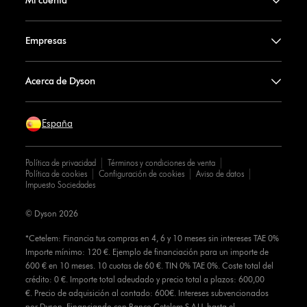
Mi cuenta
Empresas
Acerca de Dyson
España
Política de privacidad
Términos y condiciones de venta
Política de cookies
Configuración de cookies
Aviso de datos
Impuesto Sociedades
© Dyson 2026
*Cetelem: Financia tus compras en 4, 6 y 10 meses sin intereses TAE 0%
Importe mínimo: 120 €. Ejemplo de financiación para un importe de
600 € en 10 meses. 10 cuotas de 60 €. TIN 0% TAE 0%. Coste total del
crédito: 0 €. Importe total adeudado y precio total a plazos: 600,00
€. Precio de adquisición al contado: 600€. Intereses subvencionados
por Dyson. Financiando con Banco Cetelem S.A.U. hasta el