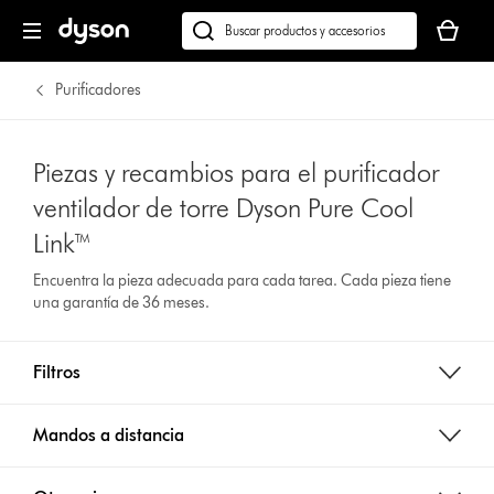
Tu
cesta
Buscar
está
en
vacía
dyson.es
Purificadores
Piezas y recambios para el purificador
ventilador de torre Dyson Pure Cool
Link™
Encuentra la pieza adecuada para cada tarea. Cada pieza tiene
una garantía de 36 meses.
Filtros
Mandos a distancia