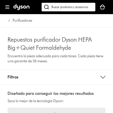
Tu
cesta
Buscar
está
en
vacía
dyson.es
Purificadores
Repuestos purificador Dyson HEPA
Big+Quiet Formaldehyde
Encuentra la pieza adecuada para cada tarea. Cada pieza tiene
una garantía de 36 meses.
Filtros
Diseñado para conseguir los mejores resultados
Saca lo mejor de la tecnología Dyson: