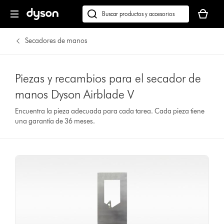
Tu
cesta
Buscar
está
en
vacía
dyson.es
Secadores de manos
Piezas y recambios para el secador de
manos Dyson Airblade V
Encuentra la pieza adecuada para cada tarea. Cada pieza tiene
una garantía de 36 meses.