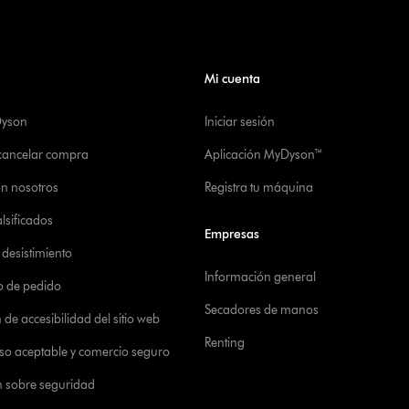
Mi cuenta
Dyson
Iniciar sesión
 cancelar compra
Aplicación MyDyson™
on nosotros
Registra tu máquina
alsificados
Empresas
desistimiento
Información general
o de pedido
Secadores de manos
de accesibilidad del sitio web
Renting
 uso aceptable y comercio seguro
n sobre seguridad