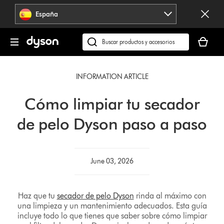
Omitir
España
navegación
Tu
cesta
Buscar
está
en
vacía
dyson.es
INFORMATION ARTICLE
Cómo limpiar tu secador
de pelo Dyson paso a paso
June 03, 2026
Haz que tu
secador de pelo Dyson
rinda al máximo con
una limpieza y un mantenimiento adecuados. Esta guía
incluye todo lo que tienes que saber sobre cómo limpiar